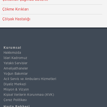
Çökme Kırıkları
Çölyak Hastalığı
Kurumsal
Hakkımızda
İdari Kadromuz
Yataklı Servisler
Ameliyathaneler
Yoğun Bakımlar
Acil Servis ve Ambulans Hizmetleri
Diyaliz Merkezi
Misyon & Vizyon
Kişisel Verilerin Korunması (KVK)
Çerez Politikası
Hasta Rehberi