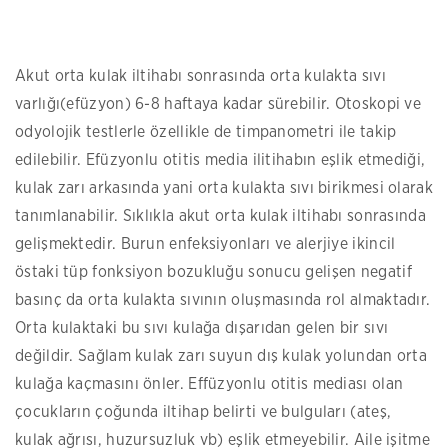
Akut orta kulak iltihabı sonrasında orta kulakta sıvı
varlığı(efüzyon) 6-8 haftaya kadar sürebilir. Otoskopi ve
odyolojik testlerle özellikle de timpanometri ile takip
edilebilir. Efüzyonlu otitis media ilitihabın eşlik etmediği,
kulak zarı arkasında yani orta kulakta sıvı birikmesi olarak
tanımlanabilir. Sıklıkla akut orta kulak iltihabı sonrasında
gelişmektedir. Burun enfeksiyonları ve alerjiye ikincil
östaki tüp fonksiyon bozukluğu sonucu gelişen negatif
basınç da orta kulakta sıvının oluşmasında rol almaktadır.
Orta kulaktaki bu sıvı kulağa dışarıdan gelen bir sıvı
değildir. Sağlam kulak zarı suyun dış kulak yolundan orta
kulağa kaçmasını önler. Effüzyonlu otitis mediası olan
çocukların çoğunda iltihap belirti ve bulguları (ateş,
kulak ağrısı, huzursuzluk vb) eşlik etmeyebilir. Aile işitme