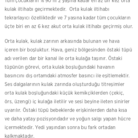
Tüm çocukların % 90’nı 2 yaşına kadar en az bir kez orta
kulak iltihabı geçirmektedir. Orta kulak iltihabı
tekrarlayıcı özelliktedir ve 7 yasına kadar tüm çocukların
üçte biri en az 6 kez akut orta kulak iltihabı geçirmiş olur.
Orta kulak, kulak zarının arkasında bulunan ve hava
içeren bir boşluktur. Hava, geniz bölgesinden östaki tüpü
adı verilen dar bir kanal ile orta kulağa taşınır. Östaki
tüpünün görevi, orta kulak boşluğundaki havanın
basıncını dış ortamdaki atmosfer basıncı ile eşitlemektir.
Ses dalgalarının kulak zarında oluşturduğu titreşimler
orta kulak boşluğundaki küçük kemikçiklerden (çekiç,
örs, üzengi) iç kulağa iletilir ve sesi beyine ileten sinirler
uyarılır. Östaki tüpü bebeklerde erişkinlerden daha kısa
ve daha yatay pozisyondadır ve yoğun salgı yapan hücre
içermektedir. Yedi yaşından sonra bu fark ortadan
kalkmaktadır.