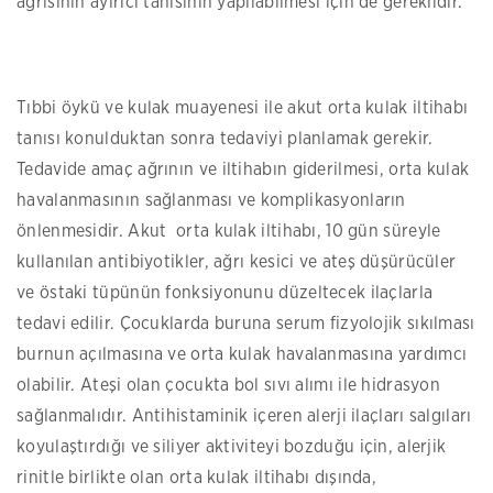
ağrısının ayırıcı tanısının yapılabilmesi için de gereklidir.
Tıbbi öykü ve kulak muayenesi ile akut orta kulak iltihabı
tanısı konulduktan sonra tedaviyi planlamak gerekir.
Tedavide amaç ağrının ve iltihabın giderilmesi, orta kulak
havalanmasının sağlanması ve komplikasyonların
önlenmesidir. Akut orta kulak iltihabı, 10 gün süreyle
kullanılan antibiyotikler, ağrı kesici ve ateş düşürücüler
ve östaki tüpünün fonksiyonunu düzeltecek ilaçlarla
tedavi edilir. Çocuklarda buruna serum fizyolojik sıkılması
burnun açılmasına ve orta kulak havalanmasına yardımcı
olabilir. Ateşi olan çocukta bol sıvı alımı ile hidrasyon
sağlanmalıdır. Antihistaminik içeren alerji ilaçları salgıları
koyulaştırdığı ve siliyer aktiviteyi bozduğu için, alerjik
rinitle birlikte olan orta kulak iltihabı dışında,