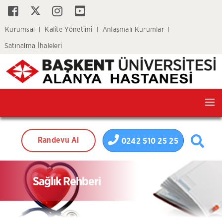
Kurumsal
Kalite Yönetimi
Anlaşmalı Kurumlar
Satınalma İhaleleri
Tog
nav
Randevu Al
0242 510 25 25
Sağlık Rehberi