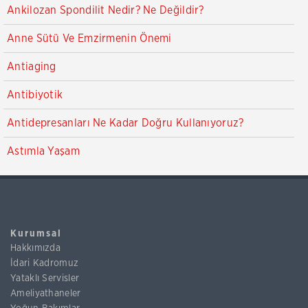
Ankilozan Spondilit Nedir? Ne Değildir?
Anne Sütü Ve Emzirmenin Önemi
Antiaging
Antibiyotik
Antidepresanları Ne Kadar Doğru Kullanıyoruz?
Astımla Yaşam
Kurumsal
Hakkımızda
İdari Kadromuz
Yataklı Servisler
Ameliyathaneler