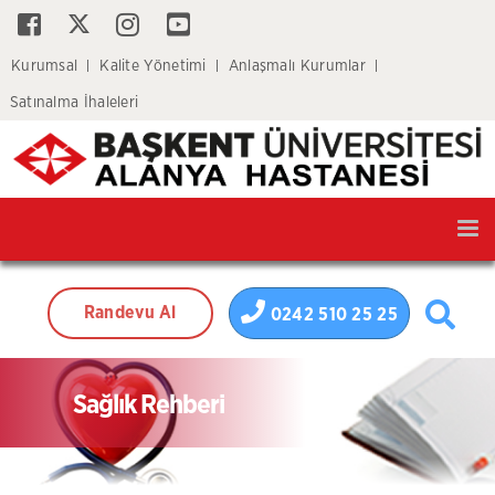
Kurumsal
Kalite Yönetimi
Anlaşmalı Kurumlar
Satınalma İhaleleri
Tog
nav
Randevu Al
0242 510 25 25
Sağlık Rehberi